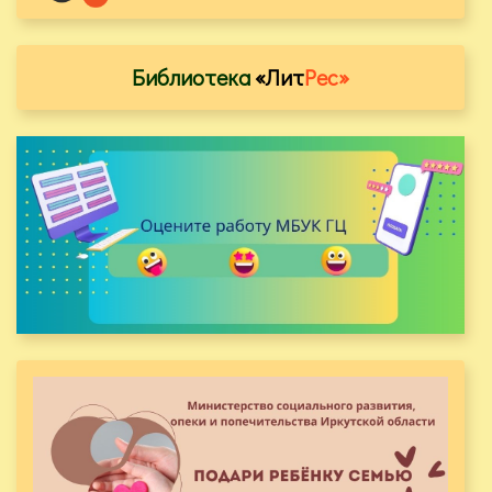
Библиотека
«Лит
Рес»