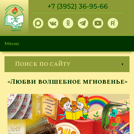
Перейти
+7 (3952) 36-95-66
к
основному
содержанию
Меню
Поиск по сайту
«Любви волшебное мгновенье»