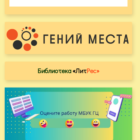
Библиотека
«Лит
Рес»