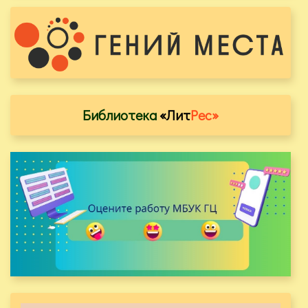
Библиотека
«Лит
Рес»