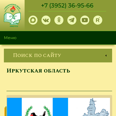
Перейти
+7 (3952) 36-95-66
к
основному
содержанию
Меню
Поиск по сайту
Иркутская область