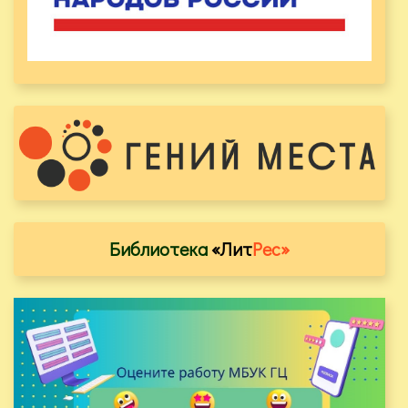
Библиотека
«Лит
Рес»