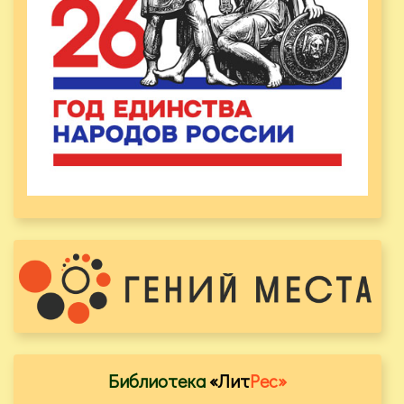
Библиотека
«Лит
Рес»