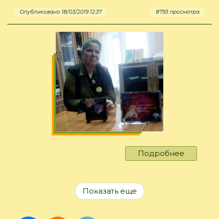
Опубликовано 18/03/2019 12:37
8793 просмотра
Подробнее
о
"Несказ
о
звёздно
Показать еще
мальчик