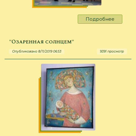
Подробнее
о
"Отделу
-
приветы
"Озаренная солнцем"
детям
Опубликовано 8/11/2019 06:53
9391 просмотр
-
конфеты!