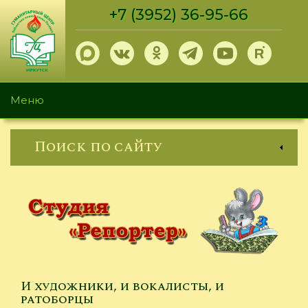
Перейти
+7 (3952) 36-95-66
к
основному
содержанию
Меню
Поиск по сайту
И художники, и вокалисты, и
ратоборцы