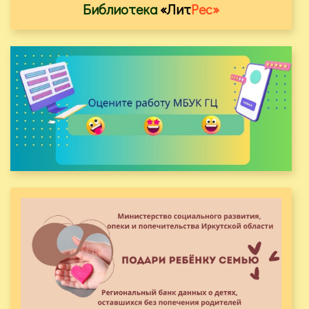
Библиотека
«Лит
Рес»