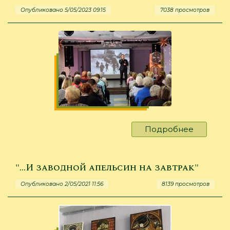
Опубликовано 5/05/2023 09:15
7038 просмотров
Подробнее
о
И
художни
и
"...И заводной апельсин на завтрак"
вокалист
Опубликовано 2/05/2021 11:56
8139 просмотров
и
ратобор