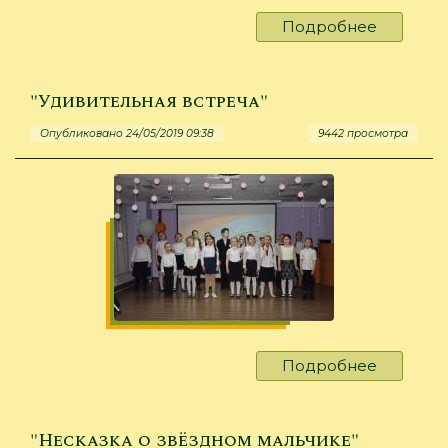
Подробнее
о
"Озарен
солнцем
"Удивительная встреча"
Опубликовано 24/05/2019 09:38
9442 просмотра
Подробнее
о
"Удивит
встреча"
"Несказка о звёздном мальчике"