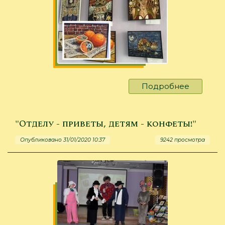
Подробнее
о
"...И
заводно
апельси
"Отделу - приветы, детям - конфеты!"
на
Опубликовано 31/01/2020 10:37
9242 просмотра
завтрак"