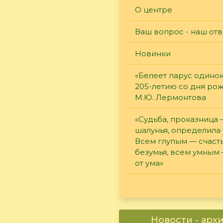
О центре
Ваш вопрос - наш отв
Новинки
«Белеет парус одинок
205-летию со дня ро
М.Ю. Лермонтова
«Судьба, проказница
шалунья, определила 
Всем глупым — счасть
безумья, всем умным
от ума»
Новости - арх