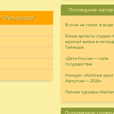
Последние матер
 "Репортер"
В огне не горит, в воде
Юные артисты студии 
вдохнут жизнь в леген
Таймыра
«Дети России — сила
государства»
Конкурс «Золотые руки
Иркутска — 2026»
Летние турниры Warh
Популярное соде