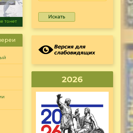
Искать
ammer
лереи
ный
2026
ии