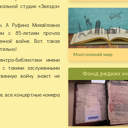
окальной студии «Звезда»
ы. А Руфина Михайловна
ем с 85-летием прочла
енной войне. Вот такая
тельно!
Многоликий мир
ентра-библиотеки имени
 с такими заслуженными
Фонд редких к
твенную войну знают не
е, все концертные номера