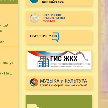
икой
ы»
а»
дежду»
а «Наш