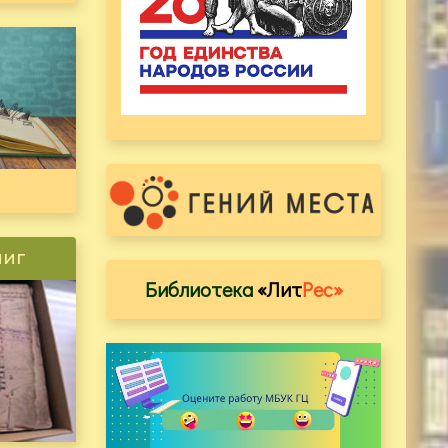
ниг
Библиотека
«Лит
Рес»