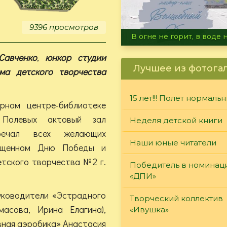
9396 просмотров
Летние турниры Warh
Савченко
,
юнкор студии
Лучшее из фотога
ма детского творчества
15 лет!!! Полет нормаль
рном центре-библиотеке
 Полевых актовый зал
Неделя детской книги
речал всех желающих
Наши юные читатели
вященном Дню Победы и
тского творчества №2 г.
Победитель в номинац
«ДПИ»
руководители «Эстрадного
Творческий коллектив
асова, Ирина Елагина),
«Ивушка»
вная аэробика» Анастасия