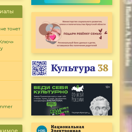
иалы
 не тонет
«Ключ»
ду
ammer
ржимое