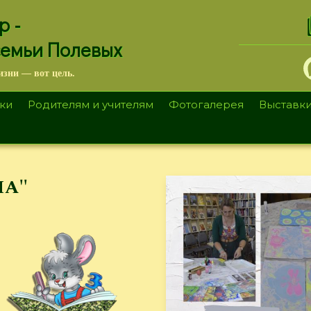
.
р -
семьи Полевых
изни — вот цель.
ки
Родителям и учителям
Фотогалерея
Выставк
ча"