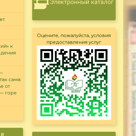
ет
Оцените, пожалуйста, условия
предоставления услуг
ий» к
ждения
 —
так сама:
е от
 — горе
ив