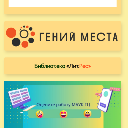
Библиотека
«Лит
Рес»