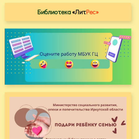
Библиотека
«Лит
Рес»