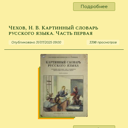
Подробнее
о
Чехов,
Н.
В.
Чехов, Н. В. Картинный словарь
Картинн
русского языка. Часть первая
словарь
Опубликовано 31/07/2025 09:00
3398 просмотров
русског
языка.
Часть
вторая