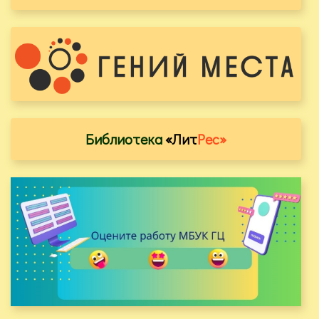
Библиотека
«Лит
Рес»