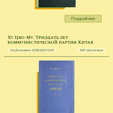
notes
and
a
Подробнее
о
vocabula
Hsueh-
Feng,
Feng.
Ху Цяо-Му. Тридцать лет
Fables
коммунистической партии Китая
Опубликовано 13/08/2025 10:00
3167 просмотров