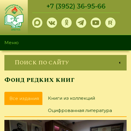
Перейти
+7 (3952) 36-95-66
к
основному
содержанию
Меню
Поиск по сайту
Фонд редких книг
Главные
Книги из коллекций
Все издания
(активная
вкладки
вкладка)
Оцифрованная литература