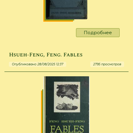
Подробнее
о
Otto,
Emil.
The
Hsueh-Feng, Feng. Fables
German
Опубликовано 28/08/2025 12:37
2795 просмотров
Reader
:
A
selection
of
readings
in
german
literature
with
explanat