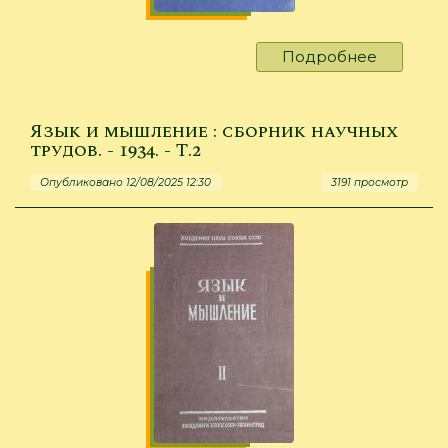
Подробнее
о
Ху
Цяо-
Му.
Язык и мышление : сборник научных
Тридцат
трудов. - 1934. - Т.2
лет
Опубликовано 12/08/2025 12:30
3191 просмотр
коммуни
партии
Китая