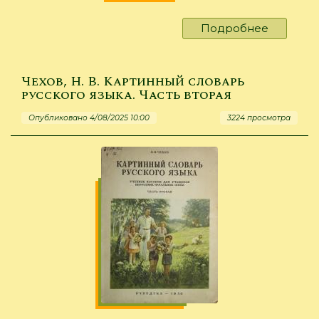
Подробнее
о
Язык
и
мышлен
Чехов, Н. В. Картинный словарь
:
русского языка. Часть вторая
сборник
Опубликовано 4/08/2025 10:00
3224 просмотра
научных
трудов.
-
1934.
-
Т.2