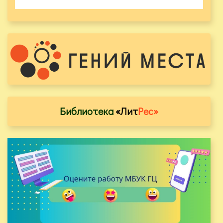
Библиотека
«Лит
Рес»