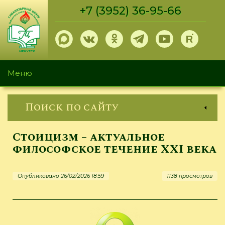
Перейти
+7 (3952) 36-95-66
к
основному
содержанию
Меню
Поиск по сайту
Стоицизм – актуальное
философское течение XXI века
Опубликовано 26/02/2026 18:59
1138 просмотров