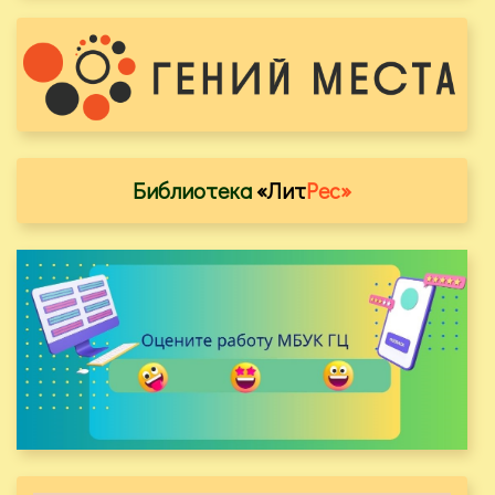
Библиотека
«Лит
Рес»