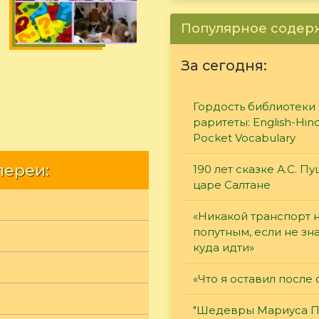
Популярное соде
За сегодня:
Гордость библиотеки 
раритеты: English-Hind
Pocket Vocabulary
лереи:
190 лет сказке А.С. П
царе Салтане
«Никакой транспорт 
попутным, если не зн
куда идти»
«Что я оставил после 
"Шедевры Мариуса П