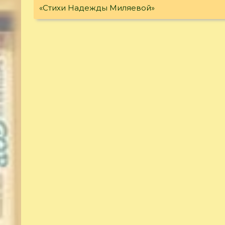
«Стихи Надежды Миляевой»