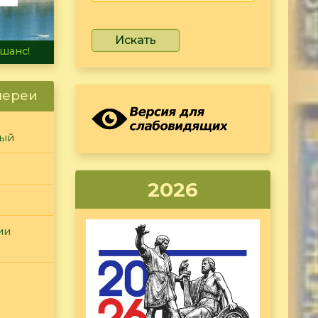
Искать
не тонет
лереи
ный
2026
ии