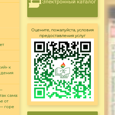
Оцените, пожалуйста, условия
предоставления услуг
ет
ий» к
ждения
 —
так сама:
е от
 — горе