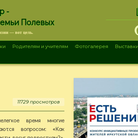
.
р -
семьи Полевых
изни — вот цель.
ки
Родителям и учителям
Фотогалерея
Выставк
11729 просмотров
легкое время многие
аются вопросом: «Как
ести досуг подросткам?».