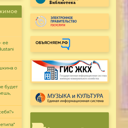
ржимое
- её
ustani
ушкина о
не будет
аешь,
себя?»
етипа"