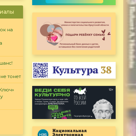
иалы
ок на
а
шанс!
 не тонет
«Ключ»
ду