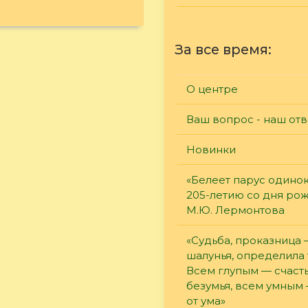
За все время:
О центре
Ваш вопрос - наш отв
Новинки
«Белеет парус одинок
205-летию со дня ро
М.Ю. Лермонтова
«Судьба, проказница
шалунья, определила 
Всем глупым — счасть
безумья, всем умным
от ума»