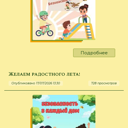
Подробнее
о
Нам
не
страшен
Желаем радостного лета!
серый
Опубликовано 17/07/2026 13:30
728 просмотров
волк!