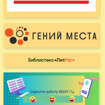
Библиотека
«Лит
Рес»