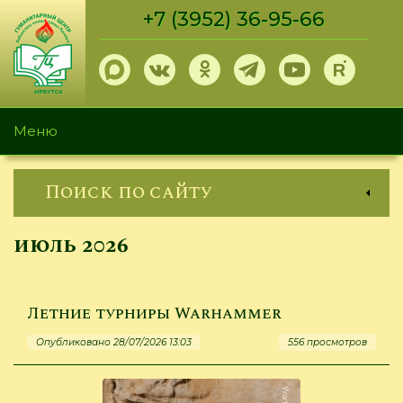
Перейти
+7 (3952) 36-95-66
к
основному
содержанию
Меню
Поиск по сайту
июль 2026
Летние турниры Warhammer
Опубликовано 28/07/2026 13:03
556 просмотров