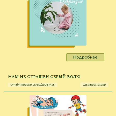
Подробнее
о
Правила
безопас
поведен
Нам не страшен серый волк!
усвоили
Опубликовано 20/07/2026 14:15
726 просмотров