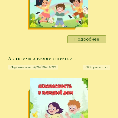
Подробнее
о
Желаем
радостн
лета!
А лисички взяли спички…
Опубликовано 16/07/2026 17:00
683 просмотра