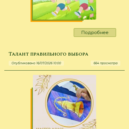
Подробнее
о
А
лисички
взяли
Талант правильного выбора
спички…
Опубликовано 16/07/2026 10:00
664 просмотра