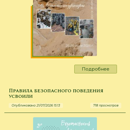
Подробнее
о
Летние
турниры
Warham
Правила безопасного поведения
усвоили
Опубликовано 21/07/2026 15:13
718 просмотров