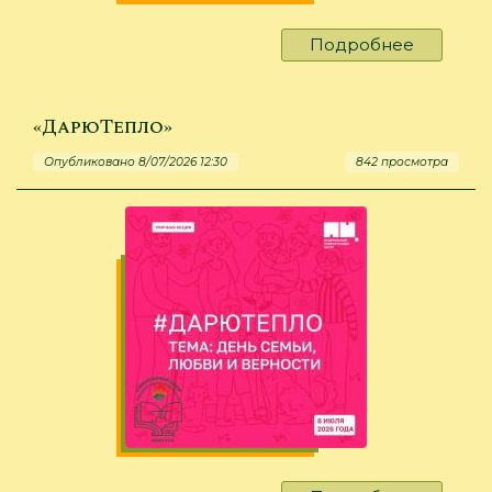
Подробнее
о
День
ромашк
цвета
«ДарюТепло»
Опубликовано 8/07/2026 12:30
842 просмотра