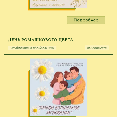
Подробнее
о
Талант
правиль
выбора
День ромашкового цвета
Опубликовано 8/07/2026 16:55
851 просмотр