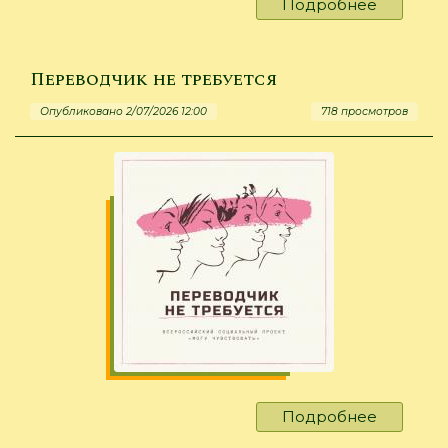
Подробнее
о
«ДарюТе
Переводчик не требуется
Опубликовано 2/07/2026 12:00
718 просмотров
Подробнее
о
Перево