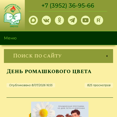
Перейти
+7 (3952) 36-95-66
к
основному
содержанию
Меню
Поиск по сайту
День ромашкового цвета
Опубликовано 8/07/2026 16:55
825 просмотров