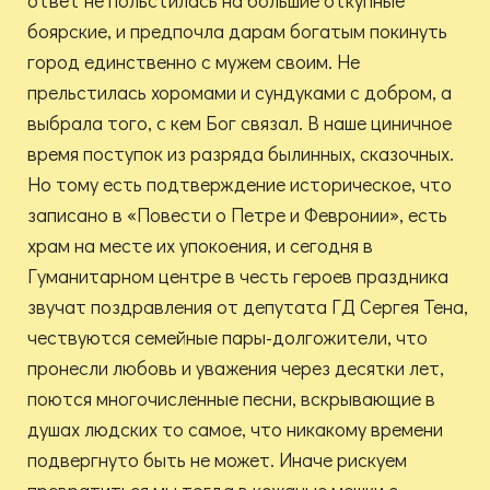
ответ не польстилась на большие откупные
боярские, и предпочла дарам богатым покинуть
город единственно с мужем своим. Не
прельстилась хоромами и сундуками с добром, а
выбрала того, с кем Бог связал. В наше циничное
время поступок из разряда былинных, сказочных.
Но тому есть подтверждение историческое, что
записано в «Повести о Петре и Февронии», есть
храм на месте их упокоения, и сегодня в
Гуманитарном центре в честь героев праздника
звучат поздравления от депутата ГД Сергея Тена,
чествуются семейные пары-долгожители, что
пронесли любовь и уважения через десятки лет,
поются многочисленные песни, вскрывающие в
душах людских то самое, что никакому времени
подвергнуто быть не может. Иначе рискуем