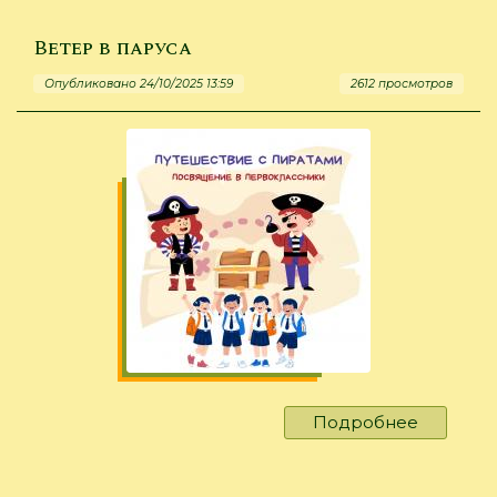
сколько
нам
Ветер в паруса
открыто
Опубликовано 24/10/2025 13:59
2612 просмотров
чудных…
Подробнее
о
Ветер
в
паруса