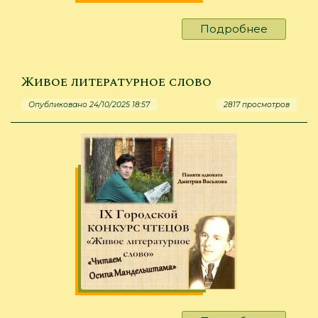
Подробнее
о
Работа
не
волк,
Живое литературное слово
а
Опубликовано 24/10/2025 18:57
2817 просмотров
слово
из
шести
букв