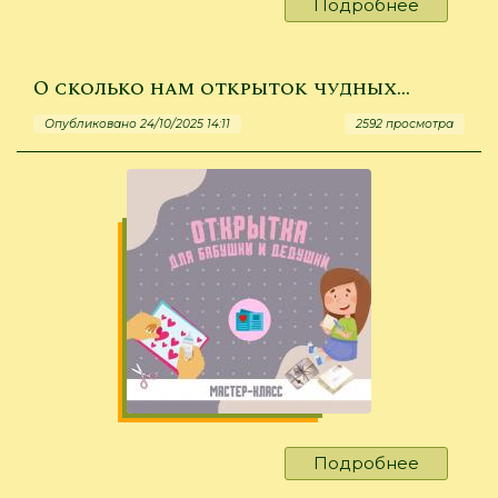
Подробнее
о
Живое
литерат
слово
О сколько нам открыток чудных…
Опубликовано 24/10/2025 14:11
2592 просмотра
Подробнее
о
О