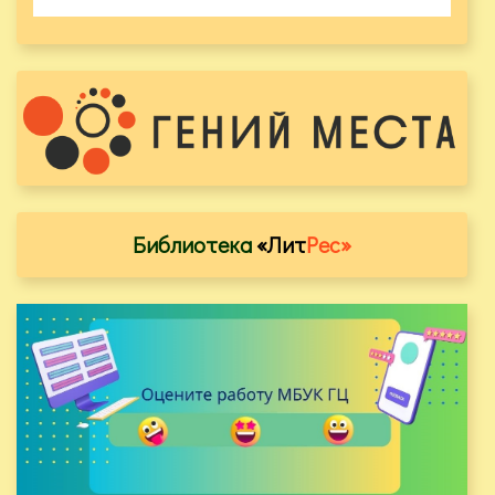
Библиотека
«Лит
Рес»