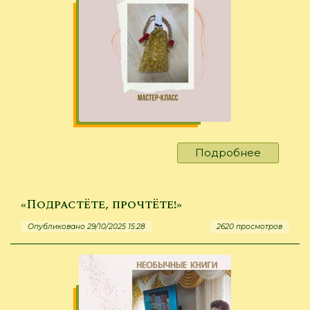
Подробнее
о
Кукла-
оберег
-
«Подрастёте, прочтёте!»
твоя
Опубликовано 29/10/2025 15:28
2620 просмотров
помощн
навек!