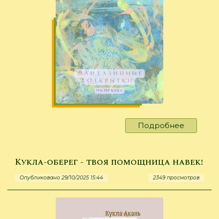
Подробнее
о
«Так
можно
отразить
Кукла-оберег - твоя помощница навек!
палитру
Опубликовано 29/10/2025 15:44
2349 просмотров
жизни…»