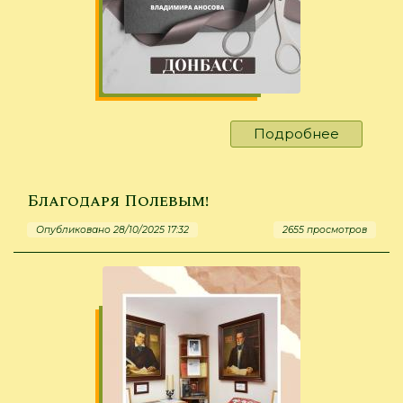
Подробнее
о
Что
мы
знаем
Благодаря Полевым!
о
Опубликовано 28/10/2025 17:32
2655 просмотров
войне?