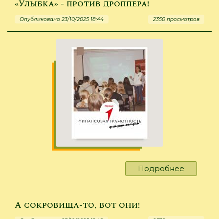
«Улыбка» - против дроппера!
Опубликовано 23/10/2025 18:44
2350 просмотров
Подробнее
о
«Улыбка
-
против
А сокровища-то, вот они!
дроппер