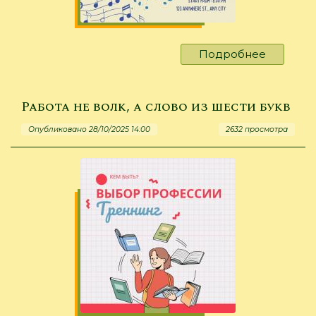
Подробнее
о
Мёд
для
ушей
Работа не волк, а слово из шести букв
Опубликовано 28/10/2025 14:00
2632 просмотра