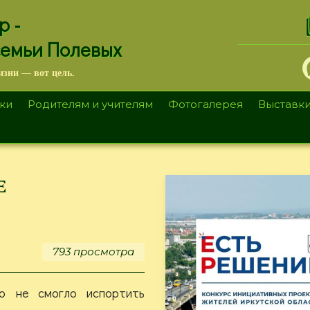
.
р -
семьи Полевых
изни — вот цель.
ки
Родителям и учителям
Фотогалерея
Выставк
е
793 просмотра
о не смогло испортить