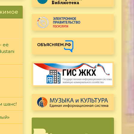
ржимое
- её
ustani
м шанс!
мый»