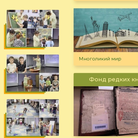
Многоликий мир
Фонд редких к