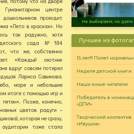
ние, потому что на дворе
 Гуманитарном центре
я дошкольников проходит
В огне не горит, в воде 
мма «Лето в красках». Но
ось так радужно, хотя
Лучшее из фотога
и детского сада №184
ют, что же, собственно
15 лет!!! Полет нормаль
чает «Каждый охотник
ане вдруг совсем потерял
Неделя детской книги
ведущая Лариса Савинова.
небо, море и небольшие
Наши юные читатели
ном итоге с помощью игр и
Победитель в номинац
 пятен». Позже, конечно,
«ДПИ»
сновных цветов радуги –
Творческий коллектив
икова), которая не сразу,
«Ивушка»
а аудитории тоже стала