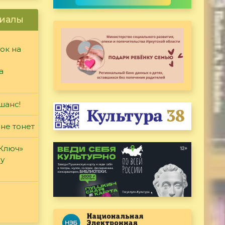
иалы
ок на
а
шанс!
 не тонет
«Ключ»
ду