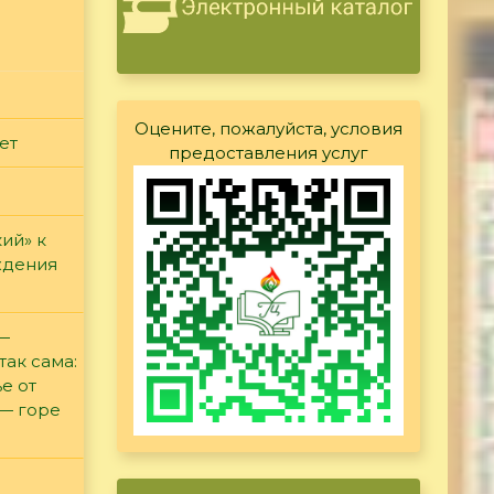
Оцените, пожалуйста, условия
ет
предоставления услуг
ий» к
ждения
 —
так сама:
е от
 — горе