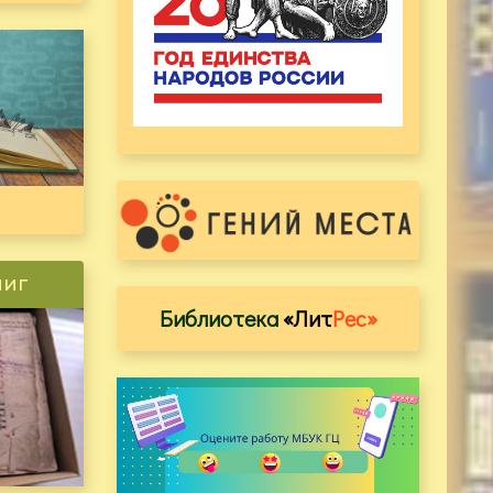
ниг
Библиотека
«Лит
Рес»