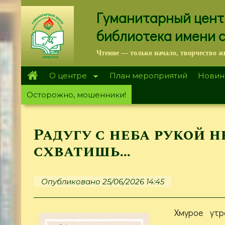
Перейти
Гуманитарный цент
к
основному
библиотека имени 
содержанию
Чтение — только начало, творчество ж
О центре
План мероприятий
Новин
Осторожно, мошенники!
Радугу с неба рукой н
схватишь…
Опубликовано 25/06/2026 14:45
Хмурое утр