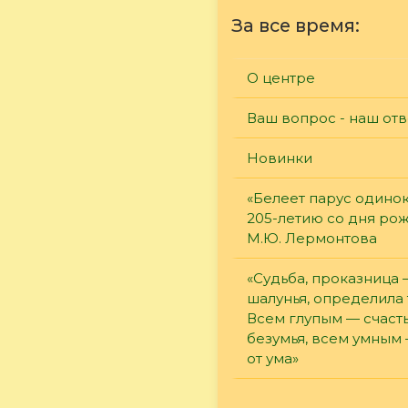
За все время:
О центре
Ваш вопрос - наш отв
Новинки
«Белеет парус одинок
205-летию со дня ро
М.Ю. Лермонтова
«Судьба, проказница
шалунья, определила 
Всем глупым — счасть
безумья, всем умным
от ума»