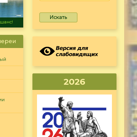
Искать
не тонет
лереи
ный
2026
ии