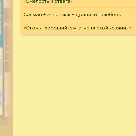
«Смелость и отвага»
Салман + эчпочмак + драники = любовь
«Огонь - хороший слуга, но плохой хозяин…»