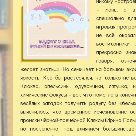
никому настрое
– июнь, а в
специально дл
игровая програ
не всё оказал
воспитанник
прекрасно зна
говоря, озна
желает знать…». Но семицвет на большом экр
яркость. Кто бы растерялся, но только не 
Клюква, апельсины, одуванчики, лягушка, 
химические фокусы – вот что помогло в конеч
весёлых загадок получить радугу без «белых
выяснилось, что временное исчезновение о
происки чёрной-пречёрной Кляксы (Ирина Польщ
но постепенно, под влиянием большинств