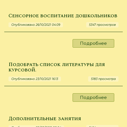
Литерат
для
курсово
Сенсорное воспитание дошкольников
работы
Опубликовано 26/10/2021 04:09
5347 просмотров
Подробнее
о
Сенсорн
воспита
дошколь
Подобрать список литературы для
курсовой.
Опубликовано 23/10/2021 16:13
5183 просмотра
Подробнее
о
Подобра
список
литерат
Дополнительные занятия
для