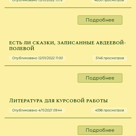
Опубликовано 13/01/2022 13:19
4830 просмотров
Подробнее
о
Книги
Шастин
Е.И.
есть ли сказки, записанные авдеевой-
полевой
Опубликовано 12/01/2022 11:00
5146 просмотров
Подробнее
о
есть
ли
сказки,
Литература для курсовой работы
записан
Опубликовано 4/11/2021 09:44
4596 просмотров
авдеево
полевой
Подробнее
о