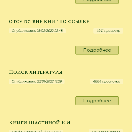
Прощан
с
азбукой
отсутствие книг по ссылке
Опубликовано 15/02/2022 22:48
4941 просмотр
Подробнее
о
отсутств
книг
по
Поиск литературы
ссылке
Опубликовано 23/01/2022 12:29
4884 просмотра
Подробнее
о
Поиск
литерат
Книги Шастиной Е.И.