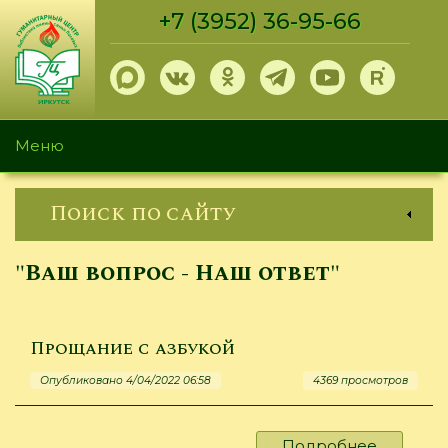
Перейти
+7 (3952) 36-95-66
к
основному
содержанию
Меню
Поиск по сайту
"Ваш вопрос - Наш ответ"
Прощание с азбукой
Опубликовано 4/04/2022 06:58
4369 просмотров
Подробнее
о