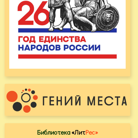
Библиотека
«Лит
Рес»