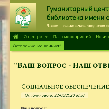
Перейти
Гуманитарный цент
к
основному
библиотека имени 
содержанию
Чтение — только начало, творчество ж
О центре
План мероприятий
Новин
Осторожно, мошенники!
"Ваш вопрос - Наш отв
Социальное обеспечени
Опубликовано 22/05/2020 18:58
Ваш вопрос: