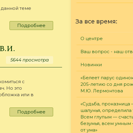
 данной теме
За все время:
Подробнее
о
Эмоциональное
выгорание
О центре
учителей
В.И.
Ваш вопрос - наш отв
5644 просмотра
Новинки
«Белеет парус одинок
комиться с
205-летию со дня ро
ч. Но это
М.Ю. Лермонтова
 обложка или в
«Судьба, проказница
шалунья, определила 
Подробнее
о
Всем глупым — счасть
Крапинки
безумья, всем умным
счастья
от ума»
Лупач