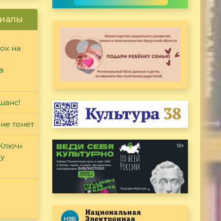
иалы
ок на
а
шанс!
 не тонет
«Ключ»
ду