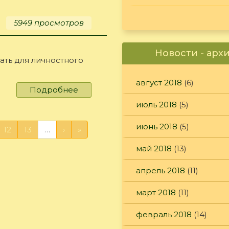
В.И.
5949 просмотров
Новости - арх
ать для личностного
август 2018
(6)
Подробнее
о
Личностный
июль 2018
(5)
рост
июнь 2018
(5)
12
13
…
›
»
май 2018
(13)
апрель 2018
(11)
март 2018
(11)
февраль 2018
(14)