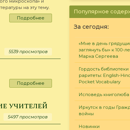
ого микроскопа» и
тературы на эту тему.
Популярное соде
Подробнее
о
Электронный
За сегодня:
цифровой
микроскоп
в
«Мне в день грядущи
школе
заглянуть бы» к 100-л
5539 просмотров
Марка Сергеева
Гордость библиотеки 
раритеты: English-Hind
Pocket Vocabulary
Подробнее
о
Электронный
Исповедь книголюба
ключ
е учителей
Иркутск в годы Граж
войны
5497 просмотров
Новинки