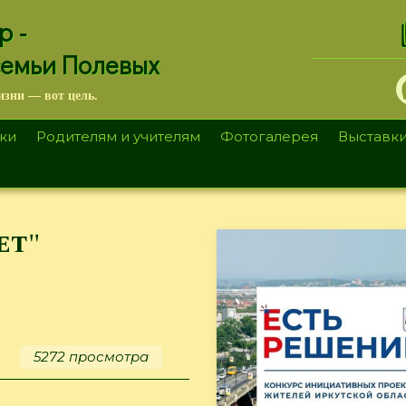
.
р -
семьи Полевых
изни — вот цель.
ки
Родителям и учителям
Фотогалерея
Выставк
ет"
е
5272 просмотра