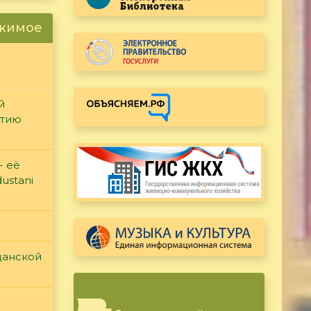
ржимое
й
етию
- её
ustani
данской