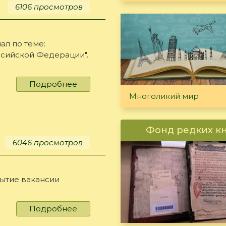
6106 просмотров
ал по теме:
сийской Федерации".
Подробнее
о
Малочисленные
Многоликий мир
народы
Фонд редких к
6046 просмотров
рытие вакансии
Подробнее
о
работа