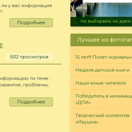
 ли у вас информация
?
В огне не горит, в воде 
Подробнее
о
Социальное
обеспечение
Лучшее из фотога
е
5512 просмотров
15 лет!!! Полет нормаль
Неделя детской книги
информацию по теме :
Наши юные читатели
развитие, проблемы,
Победитель в номинац
Подробнее
о
«ДПИ»
электронное
голосование
Творческий коллектив
«Ивушка»