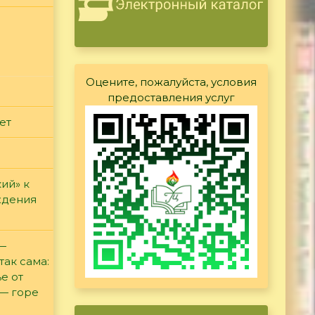
Оцените, пожалуйста, условия
предоставления услуг
ет
ий» к
ждения
 —
так сама:
е от
 — горе