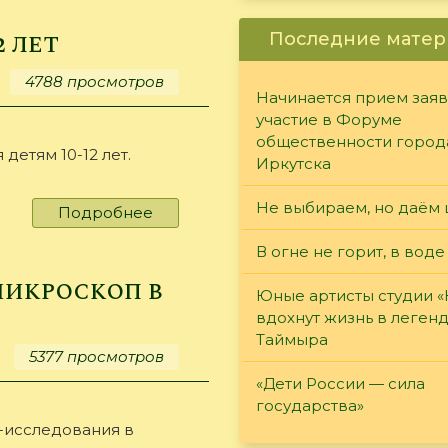
библиотекарем
2 лет
Последние матер
4788 просмотров
Начинается прием заяв
участие в Форуме
общественности город
детям 10-12 лет.
Иркутска
Не выбираем, но даём 
Подробнее
о
топ
В огне не горит, в воде
10
книг
икроскоп в
Юные артисты студии 
для
вдохнут жизнь в леген
детей
Таймыра
10-
5377 просмотров
12
«Дети России — сила
лет
государства»
-исследования в