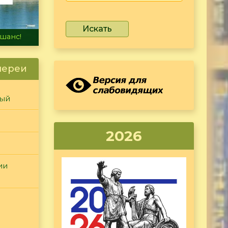
Искать
не тонет
лереи
ный
2026
ии