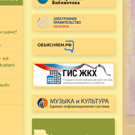
м шанс!
»
- её
ustani
мый»