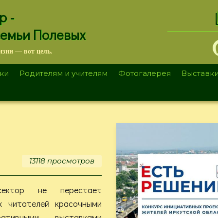
.
р -
семьи Полевых
изни — вот цель.
ки
Родителям и учителям
Фотогалерея
Выставк
13118 просмотров
сектор не перестает
х читателей красочными
тративными выставками