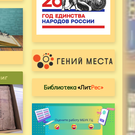
ниг
Библиотека
«Лит
Рес»