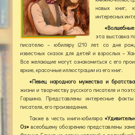
новых книг, к
интересных инт
«Волшебные 
эта выставка п
писателю – юбиляру (210 лет со дня рожд
известных сказок для детей и взрослых – Ха
Все желающие могут ознакомиться с его про
яркие, красочные иллюстрации из его книг.
«Певец народного мужества и братства
жизни и творчеству русского писателя и поэ
Гаршина. Представлены интересные факты
писателя, его произведения.
Также в честь книги-юбиляра
«Удивитель
Оз»
всеобщему обозрению представлены заме
Фрэнка Баума из серии историй о волшебной