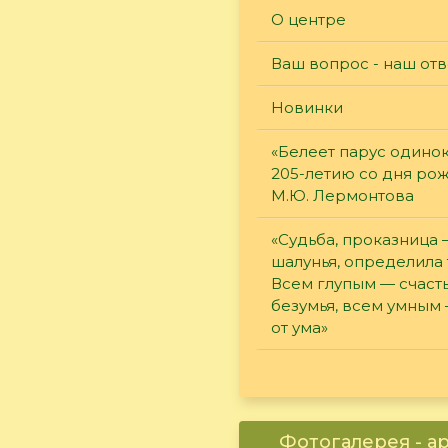
О центре
Ваш вопрос - наш отв
Новинки
«Белеет парус одинок
205-летию со дня ро
М.Ю. Лермонтова
«Судьба, проказница
шалунья, определила 
Всем глупым — счасть
безумья, всем умным
от ума»
Фотогалерея - а