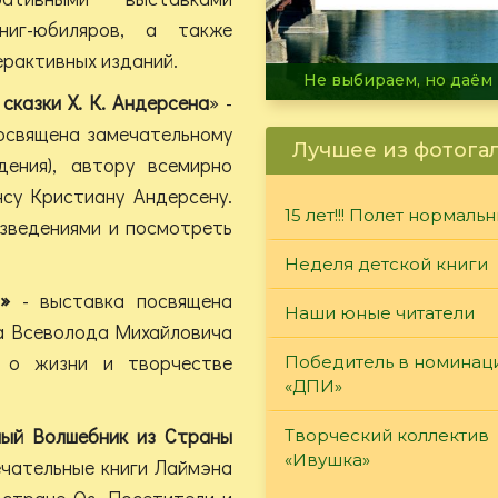
ниг-юбиляров, а также
ерактивных изданий.
В огне не горит, в воде 
сказки Х. К. Андерсена
» -
освящена замечательному
Лучшее из фотога
ения), автору всемирно
нсу Кристиану Андерсену.
15 лет!!! Полет нормаль
изведениями и посмотреть
Неделя детской книги
»
- выставка посвящена
Наши юные читатели
та Всеволода Михайловича
 о жизни и творчестве
Победитель в номинац
«ДПИ»
ный Волшебник из Страны
Творческий коллектив
«Ивушка»
чательные книги Лаймэна
 стране Оз. Посетители и