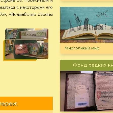
омиться с некоторыми его
Оз», «Волшебство страны
Многоликий мир
Фонд редких к
лереи: