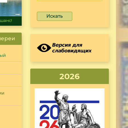
Искать
не тонет
лереи
ный
2026
ии