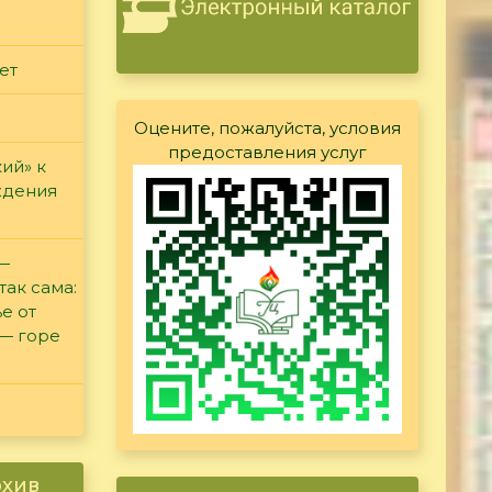
ет
Оцените, пожалуйста, условия
предоставления услуг
ий» к
ждения
 —
так сама:
е от
 — горе
рхив