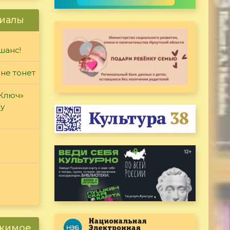
иалы
шанс!
 не тонет
«Ключ»
ду
ржимое