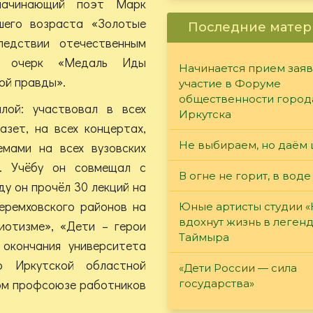
начинающий поэт Марк
шего возраста «Золотые
Последние матер
ледствии отечественным
ал очерк «Медаль Иды
Начинается прием заяв
ой правды».
участие в Форуме
общественности город
лой: участвовал в всех
Иркутска
азет, на всех концертах,
Не выбираем, но даём 
мами на всех вузовских
ы. Учёбу он совмещал с
В огне не горит, в воде
ду он прочёл 30 лекций на
Черемховского районов на
Юные артисты студии 
вдохнут жизнь в леген
отизме», «Дети – герои
Таймыра
окончания университета
о Иркутской областной
«Дети России — сила
ном профсоюзе работников
государства»