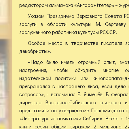
редактором альманаха «Ангара» (теперь – журн
Указом Президиума Верховного Совета РС
заслуги в области культуры М. Сергееву
заслуженного работника культуры РСФСР.
Особое место в творчестве писателя з
декабристы».
«Надо было иметь огромный опыт, знат
настроения, чтобы обходить многие о
издательской политики или кинопропаган
превращался в настоящего льва, если дело 
вопросов», - вспоминал Е. Ячменёв. В феврал
директор Восточно-Сибирского книжного и
представили на утверждение Госкомиздата п
«Литературные памятники Сибири». Всего с 1
книги серии общим тиражом 2 миллиона 27