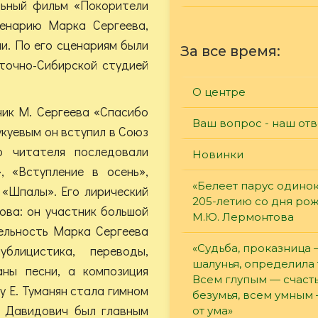
льный фильм «Покорители
енарию Марка Сергеева,
и. По его сценариям были
За все время:
точно-Сибирской студией
О центре
ник М. Сергеева «Спасибо
Ваш вопрос - наш отв
укуевым он вступил в Союз
о читателя последовали
Новинки
 «Вступление в осень»,
«Белеет парус одинок
 «Шпалы». Его лирический
205-летию со дня ро
ова: он участник большой
М.Ю. Лермонтова
тельность Марка Сергеева
«Судьба, проказница
ублицистика, переводы,
шалунья, определила 
аны песни, а композиция
Всем глупым — счасть
у Е. Туманян стала гимном
безумья, всем умным
к Давидович был главным
от ума»