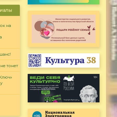
иалы
ок на
а
шанс!
 не тонет
«Ключ»
ду