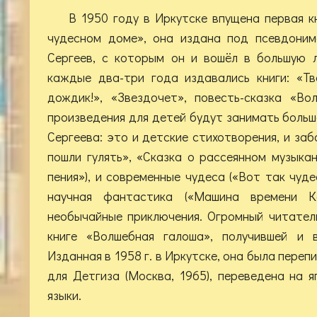
В 1950 году в Иркутске впущена первая к
чудесном доме», она издана под псевдони
Сергеев, с которым он и вошёл в большую 
каждые два-три года издавались книги: «Тв
дождик!», «Звездочет», повесть-сказка «Вол
произведения для детей будут занимать больш
Сергеева: это и детские стихотворения, и заб
пошли гулять», «Сказка о рассеянном музыкан
пения»), и современные чудеса («Вот так чуде
научная фантастика («Машина времени Ко
необычайные приключения. Огромный читател
книге «Волшебная галоша», получившей и в
Изданная в 1958 г. в Иркутске, она была пере
для Детгиза (Москва, 1965), переведена на я
языки.