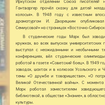
Иркутском отделении Союза писателей 
Гантваргер прочёл сказку для детей млад
колосья». В 1948 году с известным впос
драматургом И. Дворецким опубликов
Семиусовой» на страницах «Восточно-Сибирск
В студенческие годы Марк был заводи
кружках, во всех выпусках университетских г
выступал с неожиданными и необычными те
конференциях, вёл студенческие олимпиад
работой в газете «Советский боец». В 1949 го
заводах, шахтах и в колхозах Усольского и 
темы «О дружбе и товариществе», «О патри
Великой Отечественной войны». С момента 
Марк работал заместителем заведующег
библиотекой, в обществе «Знание», в област
культуры.