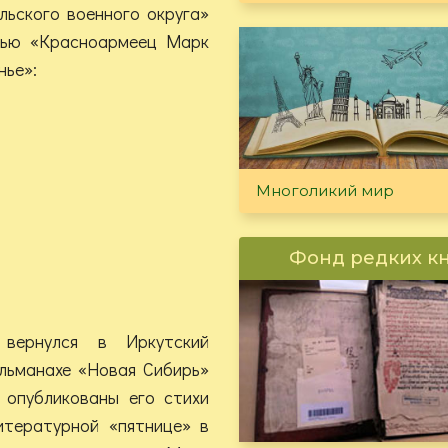
льского военного округа»
сью «Красноармеец Марк
нье»:
Многоликий мир
Фонд редких к
вернулся в Иркутский
альманахе «Новая Сибирь»
опубликованы его стихи
итературной «пятнице» в