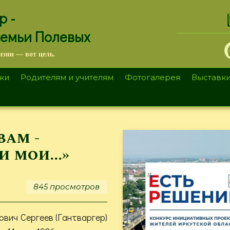
.
р -
семьи Полевых
изни — вот цель.
ки
Родителям и учителям
Фотогалерея
Выставк
вам -
 мои...»
845 просмотров
вич Сергеев (Гантваргер)