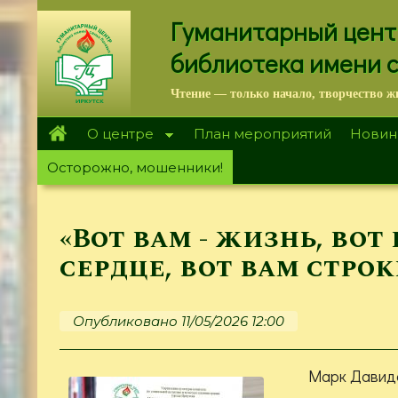
Перейти
Гуманитарный цент
к
основному
библиотека имени 
содержанию
Чтение — только начало, творчество ж
О центре
План мероприятий
Новин
Осторожно, мошенники!
«Вот вам - жизнь, вот 
сердце, вот вам строки
Опубликовано 11/05/2026 12:00
Марк Давидо