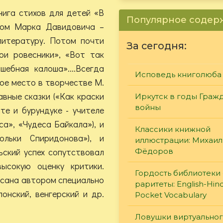
нига стихов для детей «В
Популярное соде
мом Марка Давидовича –
литературу. Потом почти
За сегодня:
ои ровесники», «Вот так
шебная калоша»....Всегда
Исповедь книголюба
ое место в творчестве М.
авные сказки («Как краски
Иркутск в годы Граж
войны
те и бурундуке - учителе
са», «Чудеса Байкала»), и
Классики книжной
льки Спиридонова»), и
иллюстрации: Михаил
ьский успех сопутствовал
Фёдоров
ысокую оценку критики.
Гордость библиотеки 
писана автором специально
раритеты: English-Hind
понский, венгерский и др.
Pocket Vocabulary
Ловушки виртуально