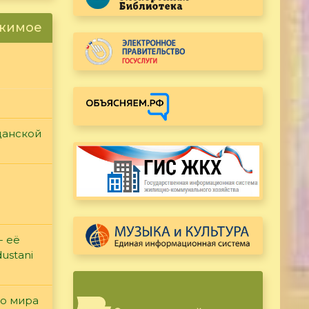
ржимое
данской
- её
ustani
го мира