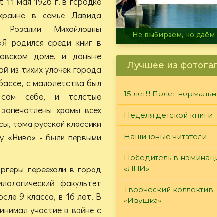
т 11 мая 1926 г. в городке
краине в семье Давида
 Розалии Михайловны
В огне не горит, в воде 
«Я родился среди книг в
овском доме, и доныне
Лучшее из фотога
й из тихих улочек города
бассе, с малолетства был
15 лет!!! Полет нормаль
 сам себе, и толстые
 запечатлены храмы всех
Неделя детской книги
сы, тома русской классики
лу «Нива» - были первыми
Наши юные читатели
Победитель в номинац
аргеры переехали в город
«ДПИ»
лологический факультет
Творческий коллектив
сле 9 класса, в 16 лет. В
«Ивушка»
инимал участие в войне с