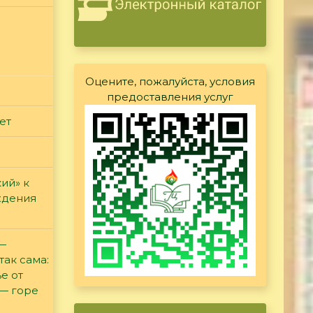
Оцените, пожалуйста, условия
предоставления услуг
ет
ий» к
ждения
 —
так сама:
е от
 — горе