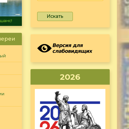
Искать
не тонет
лереи
ный
2026
ии