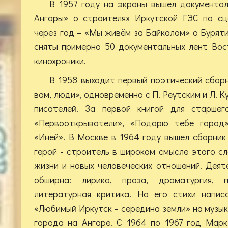
В 1957 году на экраны вышел документа
Ангары» о строителях Иркутской ГЭС по сц
через год – «Мы живём за Байкалом» о Буряти
сняты примерно 50 документальных лент Вос
кинохроники.
В 1958 выходит первый поэтический сбор
вам, люди», одновременно с П. Реутским и Л. К
писателей. За первой книгой для старшег
«Первооткрыватели», «Подарю тебе город»,
«Иней». В Москве в 1964 году вышел сборник
герой - строитель в широком смысле этого сл
жизни и новых человеческих отношений. Дея
обширна: лирика, проза, драматургия, п
литературная критика. На его стихи напис
«Любимый Иркутск – середина земли» на музык
города на Ангаре. С 1964 по 1967 год Мар