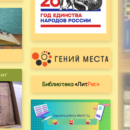
ниг
Библиотека
«Лит
Рес»