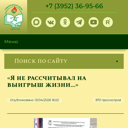
Перейти
+7 (3952) 36-95-66
к
основному
содержанию
Меню
Поиск по сайту
«Я не рассчитывал на
выигрыш жизни…»
Опубликовано 13/04/2026 16:02
970 просмотров