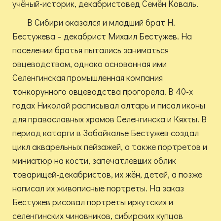
учёный-историк, декабристовед Семён Коваль.
В Сибири оказался и младший брат Н.
Бестужева – декабрист Михаил Бестужев. На
поселении братья пытались заниматься
овцеводством, однако основанная ими
Селенгинская промышленная компания
тонкорунного овцеводства прогорела. В 40-х
годах Николай расписывал алтарь и писал иконы
для православных храмов Селенгинска и Кяхты. В
период каторги в Забайкалье Бестужев создал
цикл акварельных пейзажей, а также портретов и
миниатюр на кости, запечатлевших облик
товарищей-декабристов, их жён, детей, а позже
написал их живописные портреты. На заказ
Бестужев рисовал портреты иркутских и
селенгинских чиновников, сибирских купцов