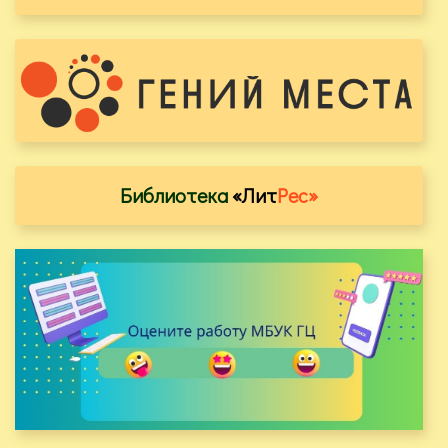
Библиотека
«Лит
Рес»