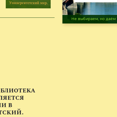
В огне не горит, в воде 
иблиотека
ляется
и в
тский.