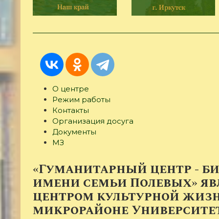
О центре
(активная
Режим работы
вкладка)
Контакты
Организация досуга
Документы
МЗ
«Гуманитарный центр - б
имени семьи Полевых» яв
центром культурной жизн
микрорайоне Университе