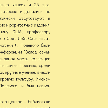
зных языках и 25 тыс.
 которые издавались на
тически отсутствуют в
кие и раритетные издания.
анину США, профессору
 в Солт-Лейк-Сити (штат
иотеки Л. Полевого были
нференции "Вклад семьи
сновная часть коллекции
ели семьи Полевых, среди
и, крупные ученые, внесли
мировую культуру. Именем
Полевого, и был назван
ого центра – библиотеки