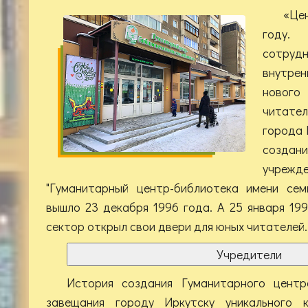
«Це
году.
сотруд
внутрен
нового
читате
города 
созда
учре
"Гуманитарный центр-библиотека имени се
вышло 23 декабря 1996 года. А 25 января 19
сектор открыл свои двери для юных читателей.
Учредители
История создания Гуманитарного цент
завещания городу Иркутску уникального 