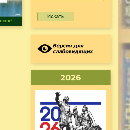
Искать
не тонет
2026