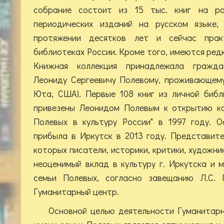
собрание состоит из 15 тыс. книг на ра
периодических изданий на русском языке,
протяжении десятков лет и сейчас прак
библиотеках России. Кроме того, имеются ред
Книжная коллекция принадлежала гражд
Леониду Сергеевичу Полевому, проживающему
Юта, США). Первые 108 книг из личной библ
привезены Леонидом Полевым к открытию ко
Полевых в культуру России" в 1997 году. О
прибыла в Иркутск в 2013 году. Представит
которых писатели, историки, критики, художник
неоценимый вклад в культуру г. Иркутска и 
семьи Полевых, согласно завещанию Л.С. 
Гуманитарный центр.
Основной целью деятельности Гуманитарн