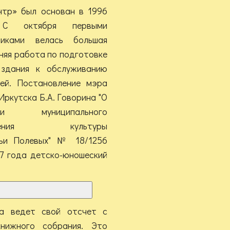
нтр» был основан в 1996
 С октября первыми
никами велась большая
няя работа по подготовке
 здания к обслуживанию
лей. Постановление мэра
Иркутска Б.А. Говорина "О
нии муниципального
ждения культуры
мьи Полевых" № 18/1256
97 года детско-юношеский
ра ведет свой отсчет с
книжного собрания. Это