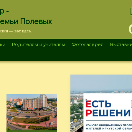
.
р -
семьи Полевых
изни — вот цель.
ки
Родителям и учителям
Фотогалерея
Выставк