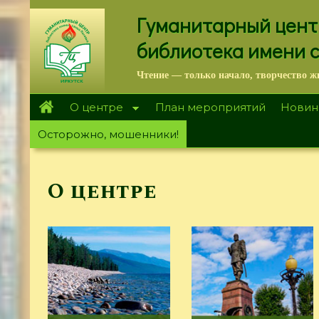
Перейти
Гуманитарный цент
к
основному
библиотека имени 
содержанию
Чтение — только начало, творчество ж
О центре
План мероприятий
Новин
Осторожно, мошенники!
О центре