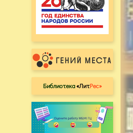
Библиотека
«Лит
Рес»