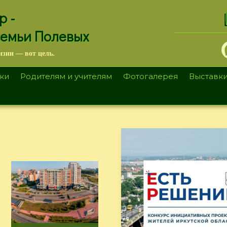
.
р -
семьи Полевых
изни — вот цель.
ки
Родителям и учителям
Фотогалерея
Выставк