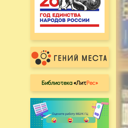
Библиотека
«Лит
Рес»