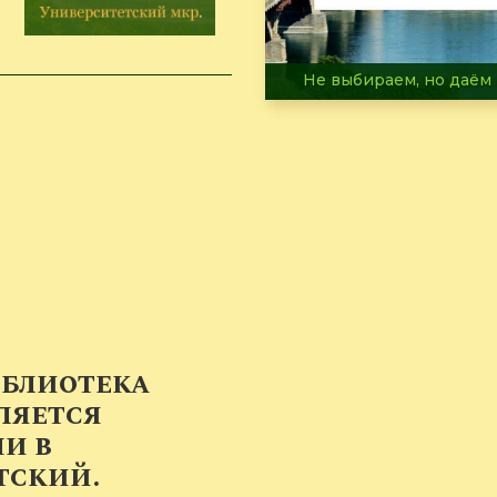
В огне не горит, в воде 
иблиотека
ляется
и в
тский.