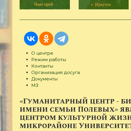
О центре
Режим работы
(активная
Контакты
вкладка)
Организация досуга
Документы
МЗ
«Гуманитарный центр - б
имени семьи Полевых» яв
центром культурной жизн
микрорайоне Университе