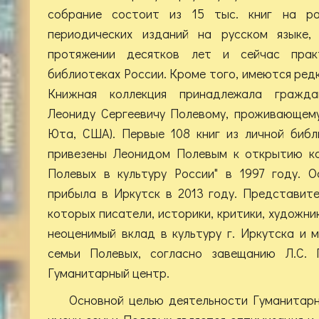
собрание состоит из 15 тыс. книг на ра
периодических изданий на русском языке,
протяжении десятков лет и сейчас прак
библиотеках России. Кроме того, имеются ред
Книжная коллекция принадлежала гражд
Леониду Сергеевичу Полевому, проживающему
Юта, США). Первые 108 книг из личной библ
привезены Леонидом Полевым к открытию ко
Полевых в культуру России" в 1997 году. О
прибыла в Иркутск в 2013 году. Представит
которых писатели, историки, критики, художник
неоценимый вклад в культуру г. Иркутска и 
семьи Полевых, согласно завещанию Л.С. 
Гуманитарный центр.
Основной целью деятельности Гуманитарн