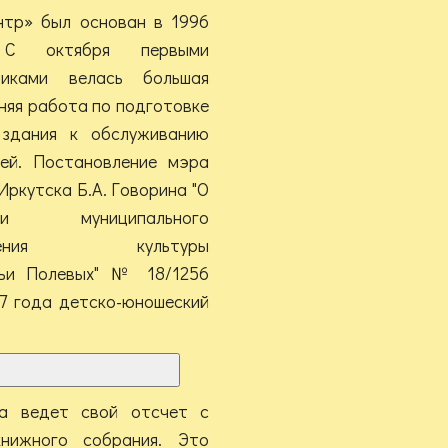
нтр» был основан в 1996
 С октября первыми
никами велась большая
няя работа по подготовке
 здания к обслуживанию
лей. Постановление мэра
Иркутска Б.А. Говорина "О
нии муниципального
ждения культуры
мьи Полевых" № 18/1256
97 года детско-юношеский
ра ведет свой отсчет с
книжного собрания. Это