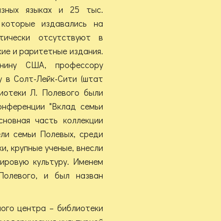
зных языках и 25 тыс.
 которые издавались на
тически отсутствуют в
кие и раритетные издания.
анину США, профессору
 в Солт-Лейк-Сити (штат
иотеки Л. Полевого были
нференции "Вклад семьи
сновная часть коллекции
ели семьи Полевых, среди
и, крупные ученые, внесли
мировую культуру. Именем
Полевого, и был назван
ого центра – библиотеки