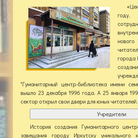
«Це
году.
сотруд
внутрен
нового
читате
города 
созда
учре
"Гуманитарный центр-библиотека имени се
вышло 23 декабря 1996 года. А 25 января 19
сектор открыл свои двери для юных читателей.
Учредители
История создания Гуманитарного цент
завещания городу Иркутску уникального 