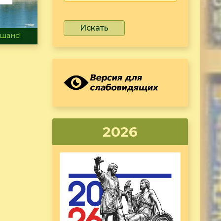
Искать
не тонет
2026