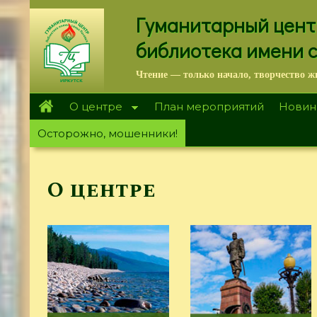
Перейти
Гуманитарный цент
к
основному
библиотека имени 
содержанию
Чтение — только начало, творчество ж
О центре
План мероприятий
Новин
Осторожно, мошенники!
О центре